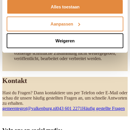
Beachte daher immer Folgendes:
Alles toestaan
Wir übernehmen keine Haftung für eventuelle Schäden, die
sich aus den Inhalten und der Nutzung unserer Website
Aanpassen
ergeben.
Wir übernehmen keine Garantie für einen fehlerfreien Betrieb
oder eine ununterbrochene Verfügbarkeit der Website oder
Weigeren
unserer Online-Dienste.
Die Informationen auf unserer Website dürfen ohne unsere
vorherige schriftliche Zustimmung nicht weitergegeben,
veröffentlicht, bearbeitet oder verbreitet werden.
Kontakt
Hast du Fragen? Dann kontaktiere uns per Telefon oder E-Mail oder
schau dir unsere häufig gestellten Fragen an, um schnelle Antworten
zu erhalten.
gemeentegrot@valkenburg.nl
043 601 2271
Häufig gestellte Fragen