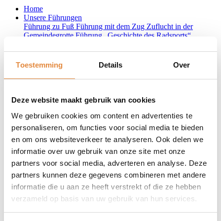
Home
Unsere Führungen
Führung zu Fuß
Führung mit dem Zug
Zuflucht in der
Gemeindegrotte
Führung „Geschichte des Radsports“
Geschichten der Grotte
Die Steinbrecher
Schutz vor dem Krieg
Radsport
Plane deinen Besuch
Toestemming
Details
Over
Gruppen
Für Kinder
Schulausflüge
Unsere Guides
Kontakt
Über uns
Häufig gestellte Fragen
Deze website maakt gebruik van cookies
Home
Haftungsausschluss
We gebruiken cookies om content en advertenties te
personaliseren, om functies voor social media te bieden
Haftungsausschluss
en om ons websiteverkeer te analyseren. Ook delen we
informatie over uw gebruik van onze site met onze
partners voor social media, adverteren en analyse. Deze
partners kunnen deze gegevens combineren met andere
Haftungsausschluss
informatie die u aan ze heeft verstrekt of die ze hebben
Wir legen größten Wert auf die Zuverlässigkeit und Aktualität der
verzameld op basis van uw gebruik van hun services.
Informationen auf unserer Website. Dennoch können sich dort
immer Fehler und Unvollständigkeiten einschleichen.