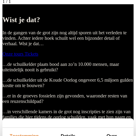
1
/
1
Wist je dat?
In de gangen van de grot zijn nog altijd sporen uit het verleden te
vinden. Achter iedere hoek schuilt wel een bijzonder detail of
verhaal. Wist je dat…
Onze tours
Tickets
…de schuilkelder plaats bood aan zo’n 10.000 mensen, maar
uiteindelijk nooit is gebruikt?
…de schuilkelder uit de Koude Oorlog ongeveer 6,5 miljoen gulden
kostte om te bouwen?
…er in de groeves fossielen zijn gevonden, waaronder resten van
een reuzenschildpad?
…in verschillende kamers in de grot nog inscripties te zien zijn van
families die hier tijdens de oorlog schuilden, vaak met hun naam en
hoe lang ze er verbleven?
1
/
1
Toestemming
Details
Over