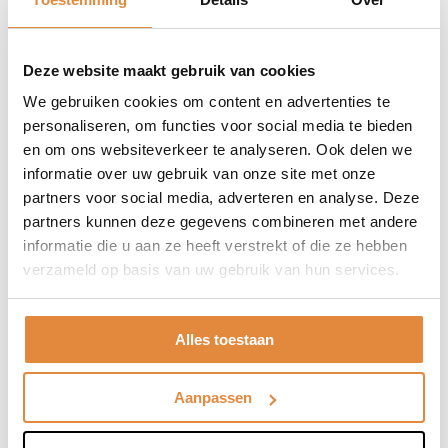
Deze website maakt gebruik van cookies
Mergel is een zachte vorm van kalksteen die vroeger veel werd
gebruikt als bouwmateriaal.
We gebruiken cookies om content en advertenties te
personaliseren, om functies voor social media te bieden
en om ons websiteverkeer te analyseren. Ook delen we
informatie over uw gebruik van onze site met onze
In de muren van de grot werden boekhoudingen en markeringen
partners voor social media, adverteren en analyse. Deze
ingekrast om bij te houden waar en hoeveel mergel er werd
gewonnen.
partners kunnen deze gegevens combineren met andere
informatie die u aan ze heeft verstrekt of die ze hebben
verzameld op basis van uw gebruik van hun services.
Voor ieder gezelschap
Alles toestaan
Of je nu met een groep komt, een schoolreisje organiseert, met
kinderen op pad bent of samen een dagje uit plant: er is altijd een
rondleiding die bij jullie bezoek past.
Aanpassen
Onze tours
1
/
1