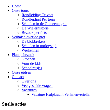
Home
Onze tours
Rondleiding Te voet
Rondleiding Per trein
Schuilen in de Gemeentegrot
De Wielerhistorie
Bezoek per fiets
Verhalen over de grot
De blokbrekers
Schuilen in oorlogstijd
Wielrennen
Plan je bezoek
Groepen
Voor de kids
Schoolreisjes
Onze gidsen
Contact
Over ons
Veelgestelde vragen
Vacatures
Vacature Hulpkracht Verhalenverteller
Snelle acties