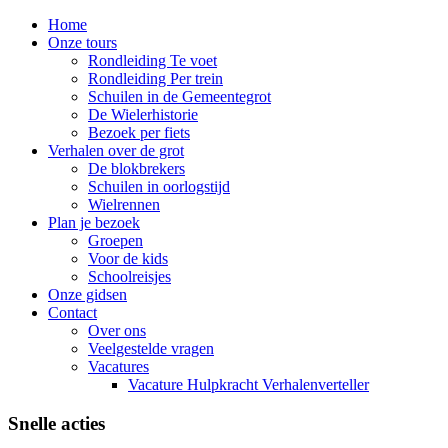
Home
Onze tours
Rondleiding Te voet
Rondleiding Per trein
Schuilen in de Gemeentegrot
De Wielerhistorie
Bezoek per fiets
Verhalen over de grot
De blokbrekers
Schuilen in oorlogstijd
Wielrennen
Plan je bezoek
Groepen
Voor de kids
Schoolreisjes
Onze gidsen
Contact
Over ons
Veelgestelde vragen
Vacatures
Vacature Hulpkracht Verhalenverteller
Snelle acties