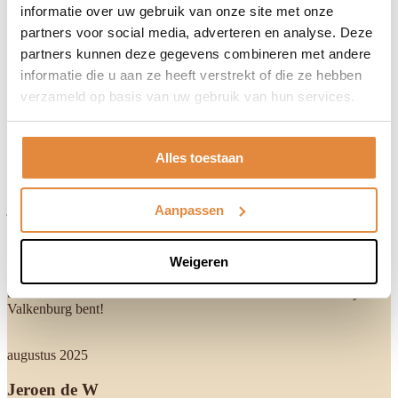
informatie over uw gebruik van onze site met onze
partners voor social media, adverteren en analyse. Deze
4,3 op basis van 7,5K reviews
partners kunnen deze gegevens combineren met andere
informatie die u aan ze heeft verstrekt of die ze hebben
Jeroen Bolhuis
verzameld op basis van uw gebruik van hun services.
We hebben hier een prachtige rondleiding te voet gemaakt met een
ervaren gids. Er werd rustig de tijd genomen om alles te laten zien.
Vragen werden goed beantwoord en het was een hele leuke
Alles toestaan
rondleiding.
juli 2025
Aanpassen
Diana Bastiaansen
Weigeren
Was een mooie ervaring maar vooral de uitleg van onze gids en
bestuurder van de trein. Het is een aanrader om te beleven als je in
Valkenburg bent!
augustus 2025
Jeroen de W