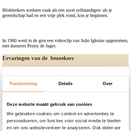
Blokbrekers werkten vaak als een soort zelfstandigen: als je
gereedschap had en een vrije plek vond, kon je beginnen.
In 1980 werd in de grot een videoclip van
Julio Iglesias
opgenomen,
met danseres
Penny de Jager
.
Ervaringen van de bezoekers
Ontdek de verhalen van de mensen die jou voorgingen en lees
waarom zij Gemeentegrot Valkenburg als het ideale dagtripje
beschouwen. Van de indrukwekkende geschiedenis tot de
Toestemming
Details
Over
mysterieuze gangen, onze bezoekers delen hun unieke ervaringen
die de rondleiding tot een onvergetelijke belevenis maken. Lees
waarom ook jij deze bijzondere plek moet ontdekken!
Deze website maakt gebruik van cookies
We gebruiken cookies om content en advertenties te
personaliseren, om functies voor social media te bieden
4,3 op basis van 7,5K reviews
en om ons websiteverkeer te analyseren. Ook delen we